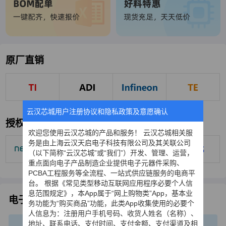
原厂直销
云汉芯城用户注册协议和隐私政策及意愿确认
授权代理
欢迎您使用云汉芯城的产品和服务！ 云汉芯城相关服
务是由上海云汉天启电子科技有限公司及其关联公司
（以下简称“云汉芯城”或“我们”）开发、管理、运营，
重点面向电子产品制造企业提供电子元器件采购、
PCBA工程服务等全流程、一站式供应链服务的电商平
台。 根据《常见类型移动互联网应用程序必要个人信
息范围规定》，本App属于“网上购物类”App，基本业
电子元器件国产化应用
国产化一站式解决方案专家
务功能为“购买商品”功能，此类App收集使用的必要个
人信息为：注册用户手机号码、收货人姓名（名称）、
地址、联系电话、支付时间、支付金额、支付渠道及相