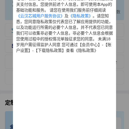
1000
200
120
关支付信息。您提供前述个人信息，即可使用本App的
个+
万+
万
基础功能和服务。 请您在使用我们服务前仔细阅读
国产替代厂牌
国产替代关系数据
国产元器件型号数
《云汉芯城用户服务协议》
及
《隐私政策》
。请您知
悉，您同意隐私政策仅代表您已了解应用提供的功能，
以及功能运行所需的必要个人信息，并不代表您已同意
我们可以收集非必要个人信息，非必要个人信息会根据
您使用过程中的授权情况单独征求您的同意。 未满18
岁用户需征得监护人同意 您可通过【会员中心】-【账
户设置】-【下载隐私政策】查看《隐私政策》
定制化电子产品方案设计
物联网产品技术专家